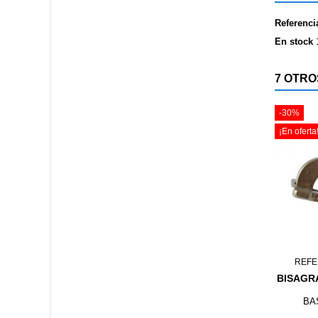
Referenci
En stock
7 OTRO
-30%
¡En oferta
REFE
BISAGR
BA