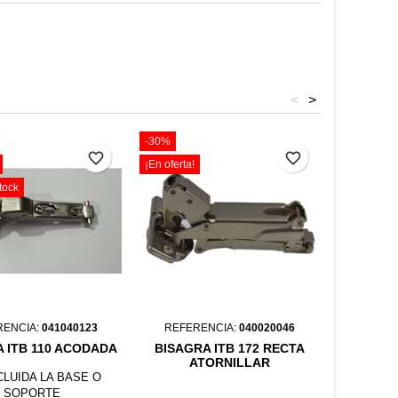
<
>
-30%
-30%
favorite_border
favorite_border
¡En oferta!
¡En oferta!
tock
RENCIA:
041040123
REFERENCIA:
040020046
REFER
 ITB 110 ACODADA
BISAGRA ITB 172 RECTA
BASE IT
ATORNILLAR
CLUIDA LA BASE O
SOPORTE