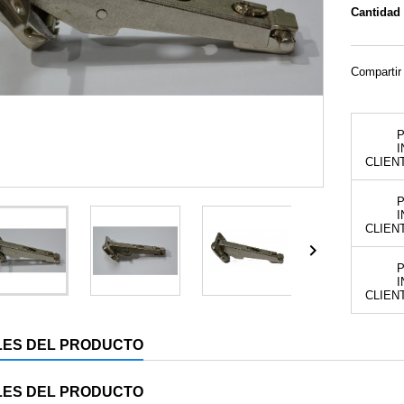
Cantidad
Compartir
P
I
CLIEN
P
I
CLIEN

P
I
CLIEN
LES DEL PRODUCTO
LES DEL PRODUCTO