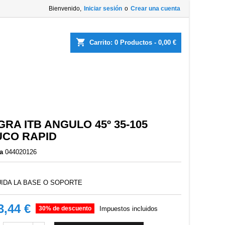
Bienvenido,
Iniciar sesión
o
Crear una cuenta
shopping_cart
Carrito:
0
Productos - 0,00 €
GRA ITB ANGULO 45º 35-105
CO RAPID
a
044020126
UIDA LA BASE O SOPORTE
3,44 €
30% de descuento
Impuestos incluidos