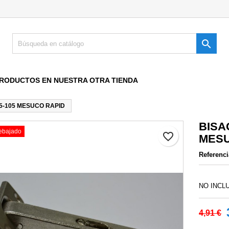

RODUCTOS EN NUESTRA OTRA TIENDA
35-105 MESUCO RAPID
BISA
rebajado
favorite_border
MESU
Referenci
NO INCL
4,91 €