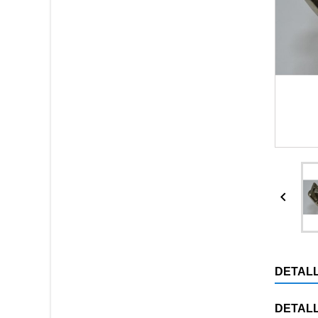

DETAL
DETAL