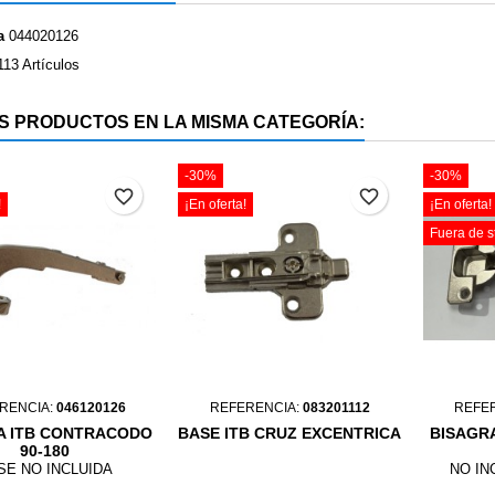
a
044020126
113 Artículos
S PRODUCTOS EN LA MISMA CATEGORÍA:
-30%
-30%
favorite_border
favorite_border
!
¡En oferta!
¡En oferta!
Fuera de s
RENCIA:
046120126
REFERENCIA:
083201112
REFE
A ITB CONTRACODO
BASE ITB CRUZ EXCENTRICA
BISAGRA
90-180
SE NO INCLUIDA
NO IN