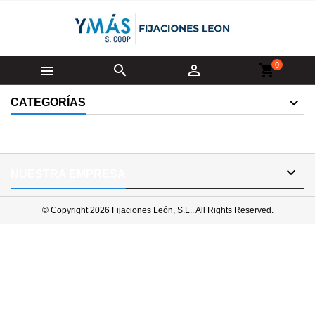
0



shopping_cart
CATEGORÍAS

NUESTRA EMPRESA
© Copyright 2026 Fijaciones León, S.L.. All Rights Reserved.